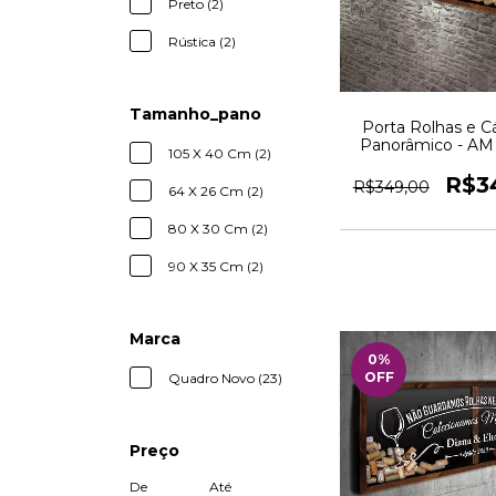
Preto (2)
Rústica (2)
Tamanho_pano
Porta Rolhas e C
Panorâmico - AM
105 X 40 Cm (2)
Quadro No
R$3
R$349,00
64 X 26 Cm (2)
80 X 30 Cm (2)
90 X 35 Cm (2)
Marca
0
%
OFF
Quadro Novo (23)
Preço
De
Até