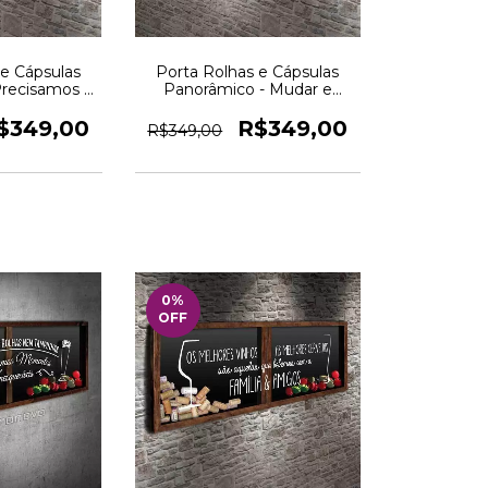
 e Cápsulas
Porta Rolhas e Cápsulas
Precisamos e
Panorâmico - Mudar e
Quadro Novo
Aceitar - Quadro Novo
$349,00
R$349,00
R$349,00
0
%
OFF