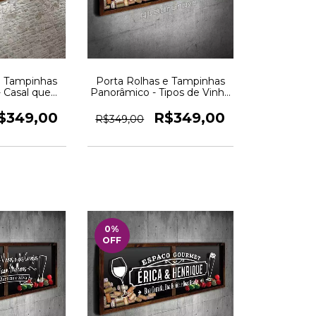
e Tampinhas
Porta Rolhas e Tampinhas
 Casal que
Panorâmico - Tipos de Vinho
2 -- Quadro
e Cerveja -- Quadro Novo
o
$349,00
R$349,00
R$349,00
0
%
OFF