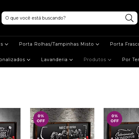
as
Porta Rolhas/Tampinhas Misto
Porta Frasc
onalizados
Lavanderia
Produtos
Por T
0
%
0
%
OFF
OFF