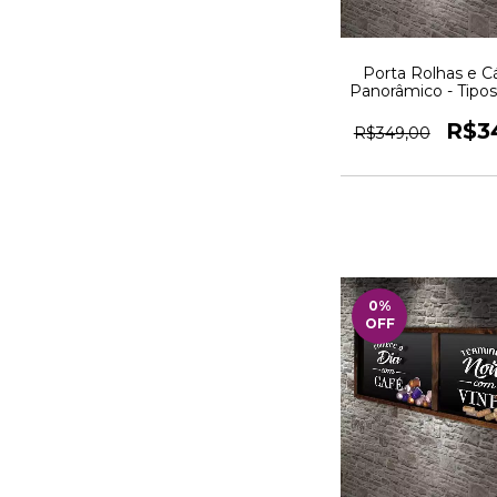
Porta Rolhas e C
Panorâmico - Tipos
e Vinho - Quadr
R$3
R$349,00
0
%
OFF