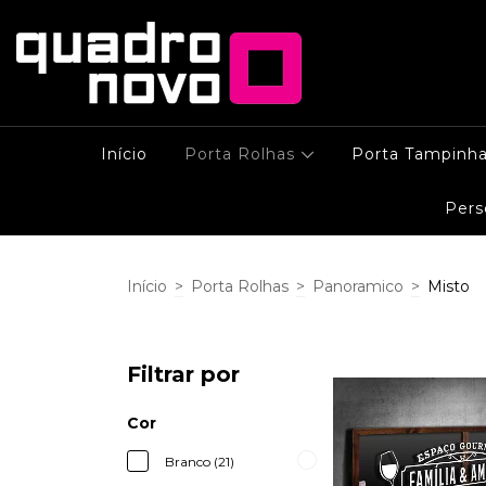
Início
Porta Rolhas
Porta Tampinh
Pers
Início
>
Porta Rolhas
>
Panoramico
>
Misto
Filtrar por
Cor
Branco (21)