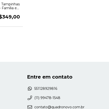
e Tampinhas
 Família e
adro Novo
$349,00
Entre em contato
551128929816
(11) 99478-1548
contato@quadronovo.com.br