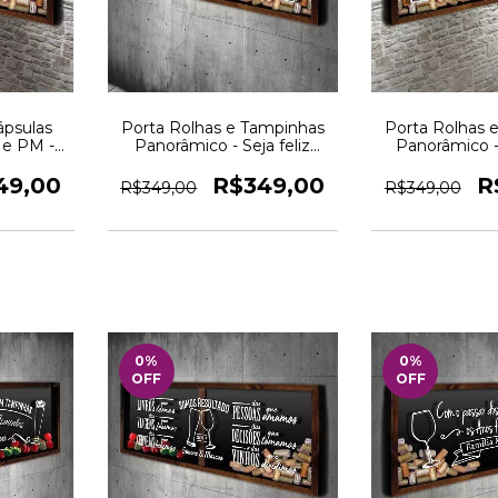
ápsulas
Porta Rolhas e Tampinhas
Porta Rolhas 
 e PM -
Panorâmico - Seja feliz
Panorâmico -
vo
todos os dias - Quadro Novo
bebe jjunto 
Nov
49,00
R$349,00
R
R$349,00
R$349,00
0
%
0
%
OFF
OFF