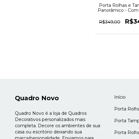
Porta Rolhas e T
Panorâmico - Com 
dos Vinhos - Qua
R$3
R$349,00
Quadro Novo
Início
Porta Rolh
Quadro Novo é a loja de Quadros
Decorativos personalizados mais
Porta Tamp
completa. Decore os ambientes de sua
casa ou escritório deixando sua
Porta Rolh
marca/personalidade. Enviamos para