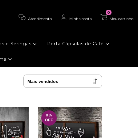
0
Atendimento
Minha conta
Meu carrinho
os e Seringas
Porta Cápsulas de Café
ema
0
%
OFF