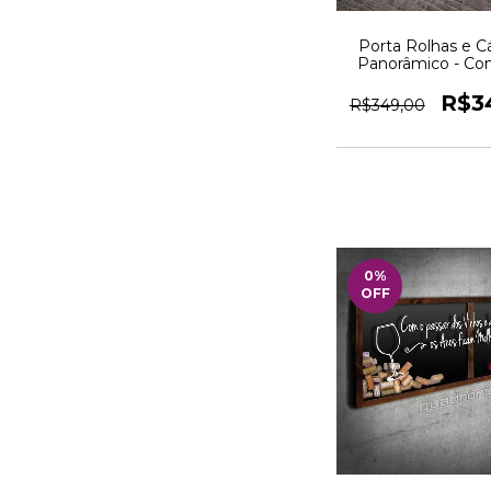
Porta Rolhas e C
Panorâmico - Co
termine - Quadr
R$3
R$349,00
0
%
OFF