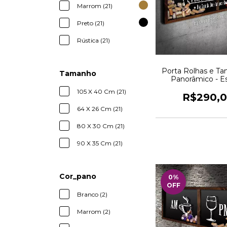
Marrom (21)
Preto (21)
Rústica (21)
Porta Rolhas e T
Tamanho
Panorâmico - E
Gourmet- Quadr
105 X 40 Cm (21)
R$290,
64 X 26 Cm (21)
80 X 30 Cm (21)
90 X 35 Cm (21)
Cor_pano
0
%
OFF
Branco (2)
Marrom (2)