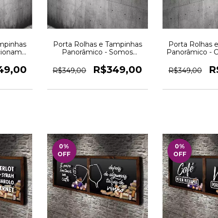
ampinhas
Porta Rolhas e Tampinhas
Porta Rolhas 
cionamos
Panorâmico - Somos
Panorâmico - 
dro Novo
resultado -- Quadro Novo
dos Vinhos --
49,00
R$349,00
R
R$349,00
R$349,00
0
%
0
%
OFF
OFF