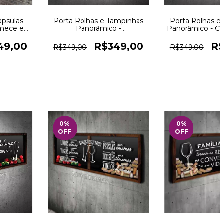
ápsulas
Porta Rolhas e Tampinhas
Porta Rolhas 
mece e
Panorâmico -
Panorâmico - 
o Novo
Comemorando conquistas -
momentos 2 - 
Quadro Novo
49,00
R$349,00
R
R$349,00
R$349,00
0
%
0
%
OFF
OFF