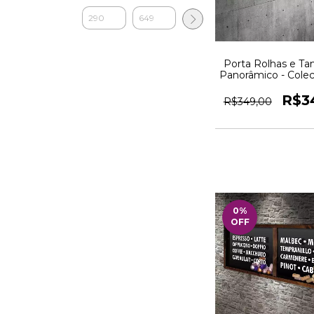
Porta Rolhas e T
Panorâmico - Cole
momentos -- Qua
R$3
R$349,00
0
%
OFF