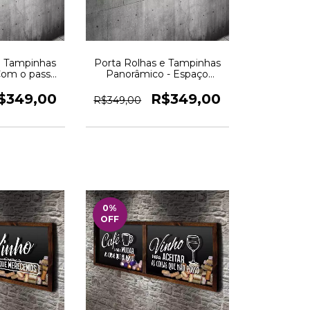
e Tampinhas
Porta Rolhas e Tampinhas
Com o passar
Panorâmico - Espaço
 Quadro Novo
Gourmet -- Quadro Novo
$349,00
R$349,00
R$349,00
0
%
OFF