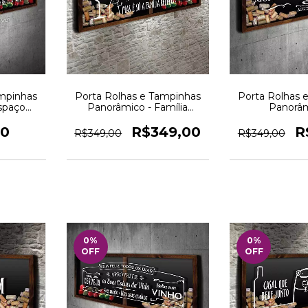
ampinhas
Porta Rolhas e Tampinhas
Porta Rolhas 
spaço
Panorâmico - Família
Panorâm
o Novo
Reunida Flork -- Quadro
Comemorando c
Novo
Quadro
00
R$349,00
R
R$349,00
R$349,00
0
%
0
%
OFF
OFF