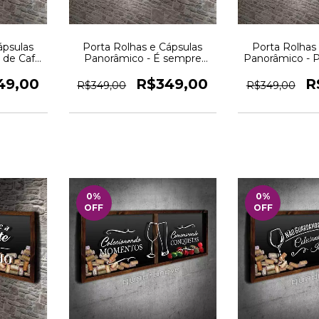
ápsulas
Porta Rolhas e Cápsulas
Porta Rolhas
 de Café
Panorâmico - É sempre
Panorâmico - 
o Novo
bom - Quadro Novo
Merecemos - 
49,00
R$349,00
R
R$349,00
R$349,00
0
%
0
%
OFF
OFF