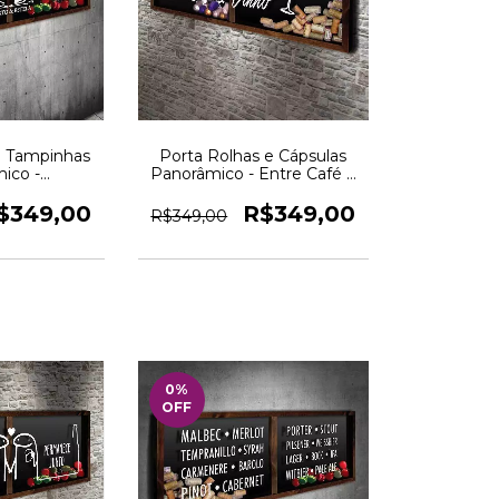
e Tampinhas
Porta Rolhas e Cápsulas
ico -
Panorâmico - Entre Café e
onquistas --
Vinho - Quadro Novo
 Novo
$349,00
R$349,00
R$349,00
0
%
OFF