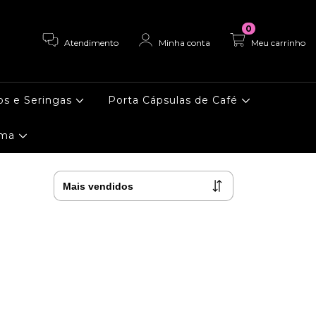
0
Atendimento
Minha conta
Meu carrinho
os e Seringas
Porta Cápsulas de Café
ema