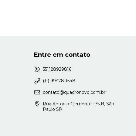
Entre em contato
551128929816
(11) 99478-1548
contato@quadronovo.com.br
Rua Antonio Clemente 175 B, São
Paulo SP