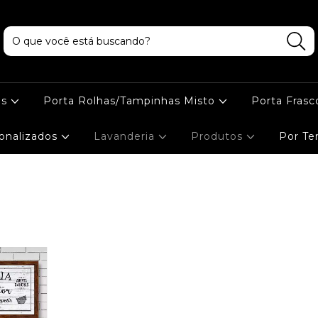
as
Porta Rolhas/Tampinhas Misto
Porta Frasc
onalizados
Lavanderia
Produtos
Por T