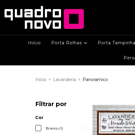
Início
Porta Rolhas
Porta Tampinh
Pers
Início
>
Lavanderia
>
Panoramico
Filtrar por
Cor
Branco (1)