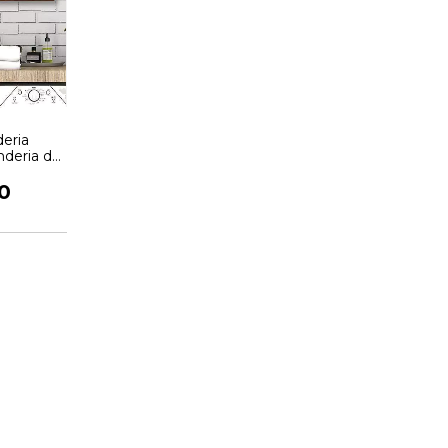
eria
nderia da
o Novo
0