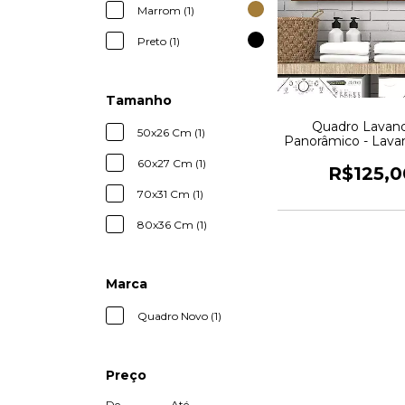
Marrom (1)
Preto (1)
Tamanho
Quadro Lavand
50x26 Cm (1)
Panorâmico - Lava
Família - Quadr
60x27 Cm (1)
R$125,0
70x31 Cm (1)
80x36 Cm (1)
Marca
Quadro Novo (1)
Preço
De
Até