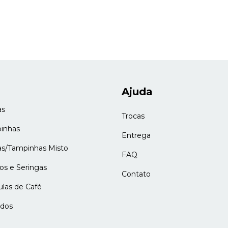
Ajuda
as
Trocas
inhas
Entrega
as/Tampinhas Misto
FAQ
os e Seringas
Contato
ulas de Café
ados