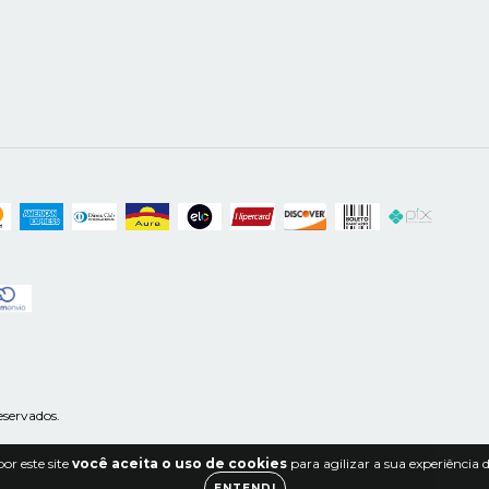
eservados.
or este site
você aceita o uso de cookies
para agilizar a sua experiência
ENTENDI