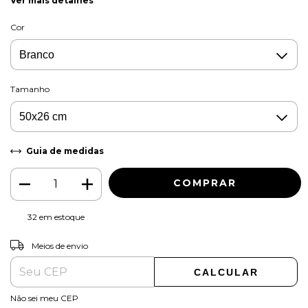
Ver mais detalhes
Cor
Tamanho
Guia de medidas
32
em estoque
ALTERAR CEP
Entregas para o CEP:
Meios de envio
CALCULAR
Não sei meu CEP