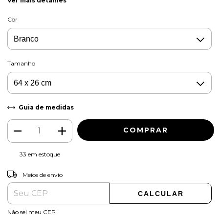
Ver mais detalhes
Cor
Tamanho
Guia de medidas
33
em estoque
ALTERAR CEP
Entregas para o CEP:
Meios de envio
CALCULAR
Não sei meu CEP