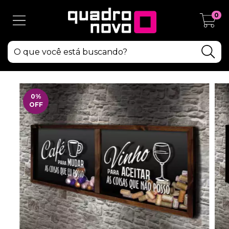
0
0
%
OFF