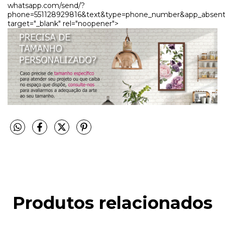
whatsapp.com/send/?
phone=551128929816&text&type=phone_number&app_absent
target="_blank" rel="noopener">
Produtos relacionados