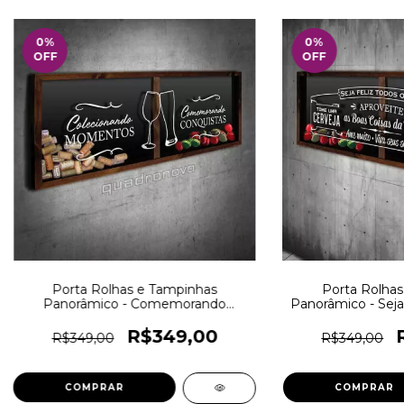
0
%
0
%
OFF
OFF
Porta Rolhas e Tampinhas
Porta Rolhas
Panorâmico - Comemorando
Panorâmico - Seja 
conquistas - Quadro Novo
- Quad
R$349,00
R$349,00
R$349,00
COMPRAR
COMPRAR