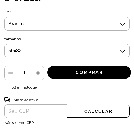
Ver mais detalhes
Cor
tamanho
33
em estoque
ALTERAR CEP
Entregas para o CEP:
Meios de envio
CALCULAR
Não sei meu CEP