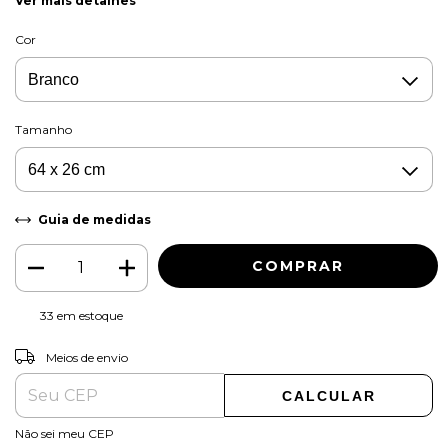
Ver mais detalhes
Cor
Tamanho
Guia de medidas
33
em estoque
ALTERAR CEP
Entregas para o CEP:
Meios de envio
CALCULAR
Não sei meu CEP