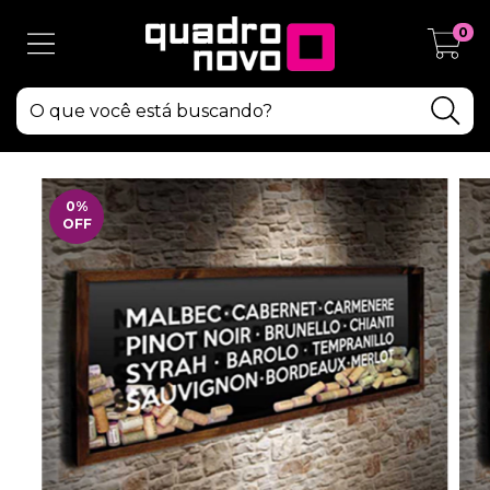
0
0
%
OFF