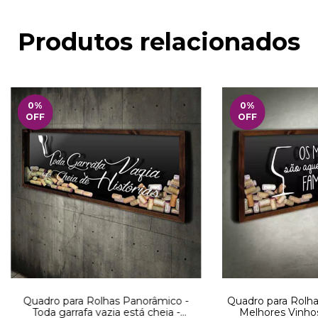
Produtos relacionados
0
%
0
%
OFF
OFF
Quadro para Rolhas Panorâmico -
Quadro para Rolha
Toda garrafa vazia está cheia -
Melhores Vinho