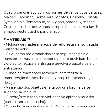
Quadro panorâmico com os nomes de vários tipos de uvas:
Malbec, Cabernet, Carmenere, Pinotoir, Brunello, Chianti,
Syrah, barolo, Tempranillo, sauvignon, bordeaux, merlot
Guarde as rolhas dos vinhos compartilhados com a família e
amigos neste quadro panorâmico.
**MATERIAIS **
- Moldura de madeira maciça de reflorestamento tratada.
- Visor de vidro.
- Os quadros são embalados com segurança para o
transporte, mas se ao receber o pacote ouvir barulho de
vidro solto, recuse a entrega e devolva o pacote para o
entregador.
- Fundo de foamboard removível para facilitar a
manutenção e troca das rolhas/tampinhas/cápsulas, se
desejar.
- A inserção dos objetos é feita por um furo na parte
superior da moldura.
- O texto/arte é feito em vinil adesivo aplicado no vidro
(parte interna do quadro).
- O quadro acompanha gancho(s) na parte traseira para