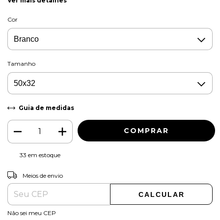
Ver mais detalhes
Cor
Tamanho
Guia de medidas
33
em estoque
ALTERAR CEP
Entregas para o CEP:
Meios de envio
CALCULAR
Não sei meu CEP