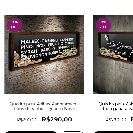
0
%
0
%
OFF
OFF
Quadro para Rolhas Panorâmico -
Quadro para Rol
Tipos de Vinho - Quadro Novo
Toda garrafa va
Quadr
R$290,00
R$290,00
R$290,00