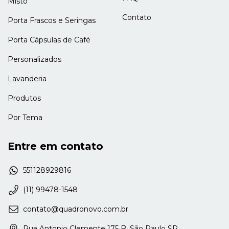
Misto
Contato
Porta Frascos e Seringas
Porta Cápsulas de Café
Personalizados
Lavanderia
Produtos
Por Tema
Entre em contato
551128929816
(11) 99478-1548
contato@quadronovo.com.br
Rua Antonio Clemente 175 B, São Paulo SP